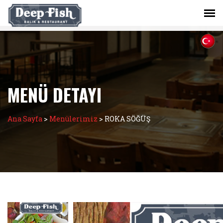
MENÜ DETAYI
Ana Sayfa
>
Menülerimiz
>
ROKA SÖĞÜŞ